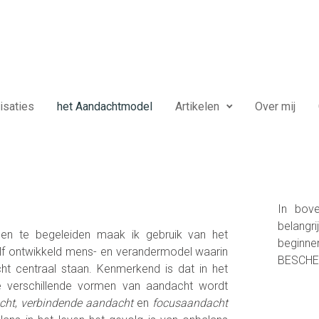
isaties
het Aandachtmodel
Artikelen
Over mij
In bove
belangri
en te begeleiden maak ik gebruik van het
beginne
elf ontwikkeld mens- en verandermodel waarin
BESCHE
t centraal staan. Kenmerkend is dat in het
 verschillende vormen van aandacht wordt
cht
,
verbindende aandacht
en
focusaandacht