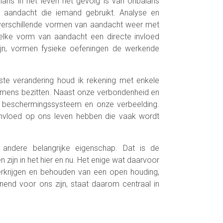
lans in het leven het gevolg is van onbalans
 aandacht die iemand gebruikt. Analyse en
 verschillende vormen van aandacht weer met
 elke vorm van aandacht een directe invloed
jn, vormen fysieke oefeningen de werkende
ste verandering houd ik rekening met enkele
 mens bezitten. Naast onze verbondenheid en
 beschermingssysteem en onze verbeelding.
invloed op ons leven hebben die vaak wordt
ndere belangrijke eigenschap. Dat is de
 zijn in het hier en nu. Het enige wat daarvoor
verkrijgen en behouden van een open houding,
nend voor ons zijn, staat daarom centraal in